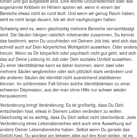
fühlen und gut aufgestellt sind. Eine leichte Unzufriedenheit oder das
sogenannte Kribbeln im Hintern spüren wir, wenn in einem der
Bereiche etwas nicht so rund läuft. Und wenn wir genug Raum haben,
wird es nicht lange dauern, bis wir dort nachgezogen haben.
Schwierig wird es, wenn gleichzeitig mehrere Bereiche vernachlässigt
sind. Die Säulen hängen natürlich miteinander zusammen. Du kennst
das bestimmt, wenn Du unzufrieden mit Deinem Job bist, wird sich das
schnell auch auf Dein körperliches Wohlgefühl auswirken. Oder anders
herum. Wenn es Dir körperlich oder psychisch nicht gut geht, wird sich
das auf Deine Leistung im Job oder Dein soziales Umfeld auswirken.
Zu einer Identitätskrise kann es daher kommen, wenn zwei oder
mehrere Säulen wegbrechen oder sich plötzlich stark verändern und
die anderen Säulen die Identität nicht ausreichend stabilisieren
können. Im schlimmsten Fall führen solche Identitätskrisen zu einer
schweren Depression, aus der man ohne Hilfe nur schwer wieder
herauskommt.
Veränderung bringt Veränderung. Es ist großartig, dass Du Dich
entschieden hast, etwas in Deinem Leben verändern zu wollen.
Gleichzeitig ist es wichtig, dass Du Dich selbst nicht überforderst. Jede
Veränderung eines Lebensbereiches wird auch eine Auswirkung auf
andere Deiner Lebensbereiche haben. Selbst wenn Du gerade das
Gefühl hast, Du würdest am liebsten alles auf den Kopf stellen, ist es